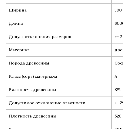
Ширина
300 мм
Длина
6000 
Допуск отклонения размеров
+- 2 мм
Материал
древес
Порода древесины
Сосна
Класс (сорт) материала
А
Влажность древесины
8%
Допустимое отклонение влажности
+- 2%
Плотность древесины
520 кг