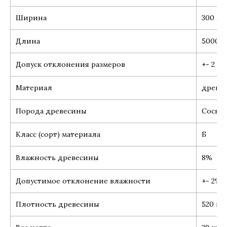
Ширина
300 мм
Длина
5000 
Допуск отклонения размеров
+- 2 мм
Материал
древес
Порода древесины
Сосна
Класс (сорт) материала
Б
Влажность древесины
8%
Допустимое отклонение влажности
+- 2%
Плотность древесины
520 кг