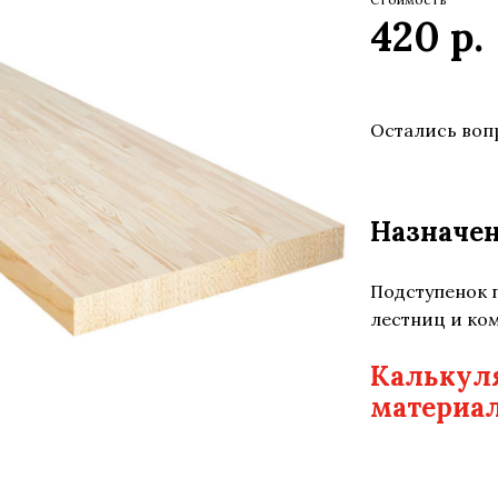
420
р.
Остались воп
Назначе
Подступенок 
лестниц и ко
Калькуля
материал