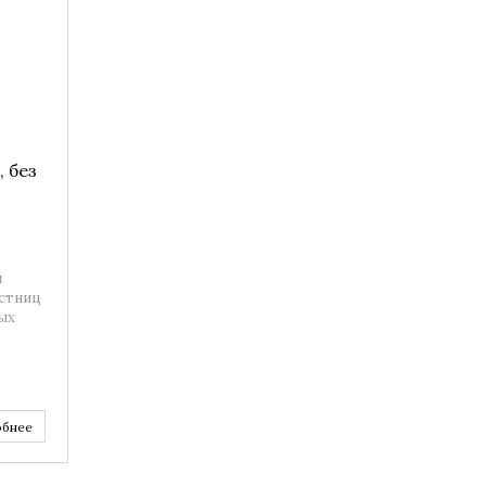
, без
и
естниц
ых
бнее