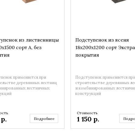
упенок из лиственницы
Подступенок из ясеня
0x1500 сорт А, без
18x200x1200 сорт Экстра
ытия
покрытия
пенок применяется при
Подступенок применяется пр
ельстве деревянных лестниц
строительстве деревянных л
инированных лестничных
и комбинированных лестничн
укций
конструкций
ость
Стоимость
0
р.
1 150
р.
Подробнее
Подро