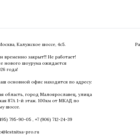
Москва, Калужское шоссе, 4с5.
Ра
 временно закрыт!!! Не работает!
е нового шоурума ожидается
26 года!
наш основной офис находится по адресу:
ая область, город Малоярославец, улица
ая 87А 1-й этаж. 100км от МКАД по
му шоссе.
(495) 795-90-05
,
+7 (906) 712-24-39
fo@lestnitsa-pro.ru