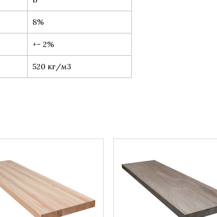
8%
+- 2%
520 кг/м3